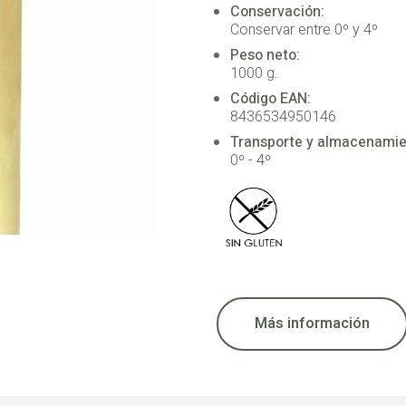
Conservación:
Conservar entre 0º y 4º
Peso neto:
1000 g.
Código EAN:
8436534950146
Transporte y almacenamie
0º - 4º
Más información