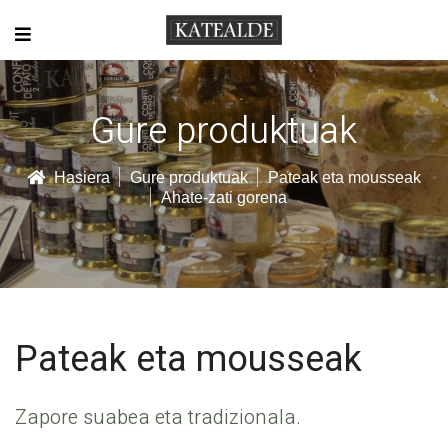
Gure produktuak
Hasiera
Gure produktuak
Pateak eta mousseak
Ahate-zati gorena
Pateak eta mousseak
Zapore suabea eta tradizionala.