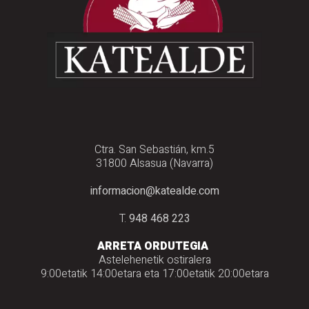
Ctra. San Sebastián, km.5
31800 Alsasua (Navarra)
informacion@katealde.com
T.
948 468 223
ARRETA ORDUTEGIA
Astelehenetik ostiralera
9:00etatik 14:00etara eta 17:00etatik 20:00etara