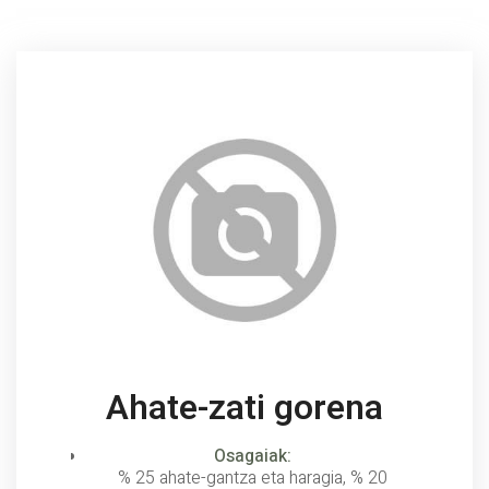
Ahate-zati gorena
Osagaiak:
% 25 ahate-gantza eta haragia, % 20