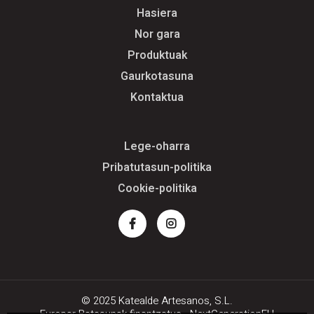
Hasiera
Nor gara
Produktuak
Gaurkotasuna
Kontaktua
Lege-oharra
Pribatutasun-politika
Cookie-politika
Facebook
Instagram
© 2025 Katealde Artesanos, S.L.
Europar Batasunak finantzatua - NextGenerationEU