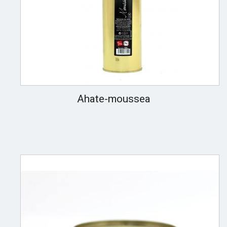
Ahate-moussea