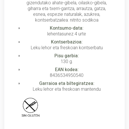
gizendutako ahate-gibela, oilasko-gibela,
giharra eta txerri-gantza, arrautza, gatza,
esnea, espezie naturalak, azukrea,
kontserbatzailea: nitrito sodikoa
Kontsumo-data:
lehentasunez 4 urte
Kontserbazioa:
Leku lehor eta freskoan kontserbatu
Pisu garbia:
130 g.
EAN kodea:
8436534950540
Garraioa eta biltegiratzea:
Leku lehor eta freskoan mantendu