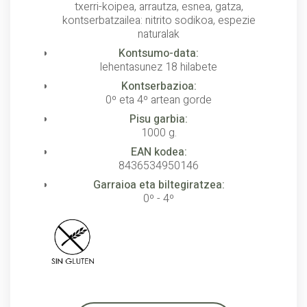
txerri-koipea, arrautza, esnea, gatza,
kontserbatzailea: nitrito sodikoa, espezie
naturalak
Kontsumo-data:
lehentasunez 18 hilabete
Kontserbazioa:
0º eta 4º artean gorde
Pisu garbia:
1000 g.
EAN kodea:
8436534950146
Garraioa eta biltegiratzea:
0º - 4º