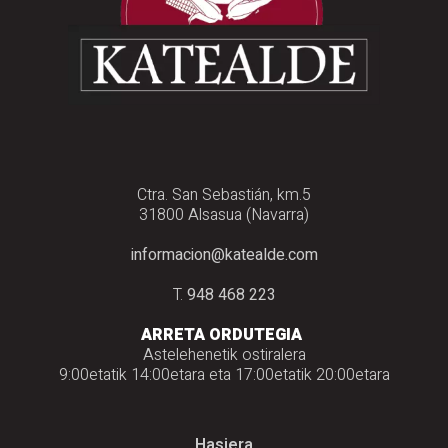
Ctra. San Sebastián, km.5
31800 Alsasua (Navarra)
informacion@katealde.com
T.
948 468 223
ARRETA ORDUTEGIA
Astelehenetik ostiralera
9:00etatik 14:00etara eta 17:00etatik 20:00etara
Hasiera