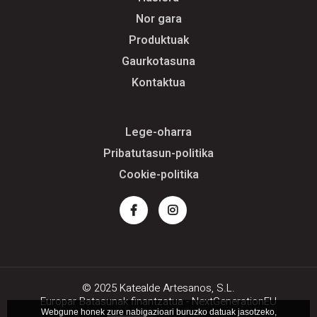
Nor gara
Produktuak
Gaurkotasuna
Kontaktua
Lege-oharra
Pribatutasun-politika
Cookie-politika
Facebook
Instagram
© 2025 Katealde Artesanos, S.L.
Europar Batasunak finantzatua - NextGenerationEU
Webgune honek zure nabigazioari buruzko datuak jasotzeko,