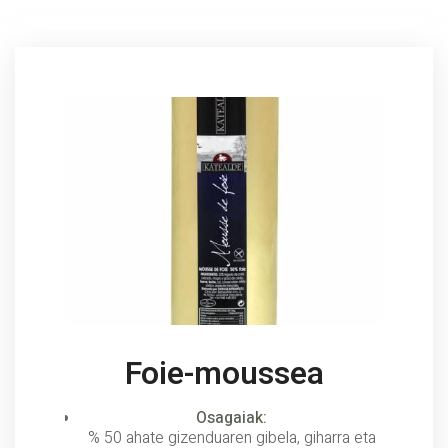
Foie-moussea
Osagaiak:
% 50 ahate gizenduaren gibela, giharra eta