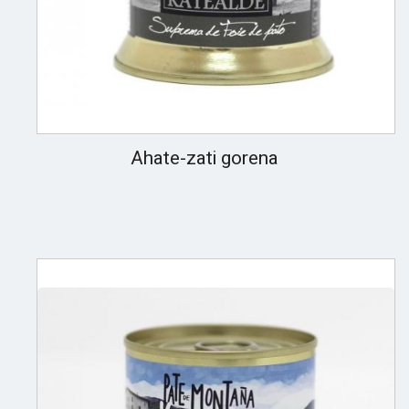
Ahate-zati gorena