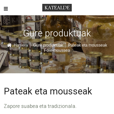
Gure produktuak
Hasiera
Gure produktuak
Pateak eta mousseak
Foie-moussea
Pateak eta mousseak
Zapore suabea eta tradizionala.