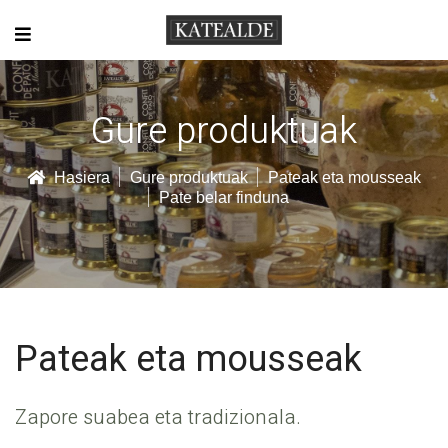
Gure produktuak
Hasiera
Gure produktuak
Pateak eta mousseak
Pate belar finduna
Pateak eta mousseak
Zapore suabea eta tradizionala.