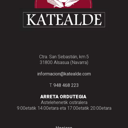
Ctra. San Sebastián, km.5
31800 Alsasua (Navarra)
informacion@katealde.com
T.
948 468 223
ARRETA ORDUTEGIA
Astelehenetik ostiralera
9:00etatik 14:00etara eta 17:00etatik 20:00etara