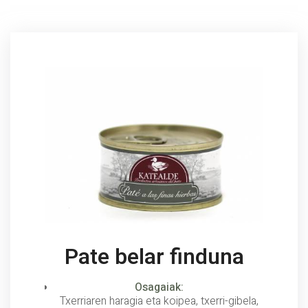
Pate belar finduna
Osagaiak:
Txerriaren haragia eta koipea, txerri-gibela,