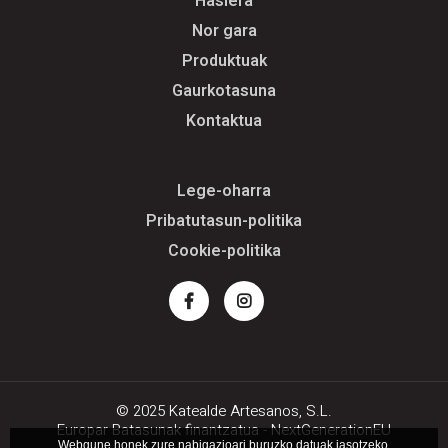
Hasiera
Nor gara
Produktuak
Gaurkotasuna
Kontaktua
Lege-oharra
Pribatutasun-politika
Cookie-politika
Facebook
Instagram
© 2025 Katealde Artesanos, S.L.
Europar Batasunak finantzatua - NextGenerationEU
Webgune honek zure nabigazioari buruzko datuak jasotzeko,