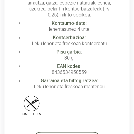
arrautza, gatza, espezie naturalak, esnea,
azukrea, belar fin kontserbatzaileak ( %
0,25): nitrito sodikoa.
Kontsumo-data:
lehentasunez 4 urte
Kontserbazioa:
Leku lehor eta freskoan kontserbatu
Pisu garbia:
80 g.
EAN kodea:
8436534950559
Garraioa eta biltegiratzea:
Leku lehor eta freskoan mantendu