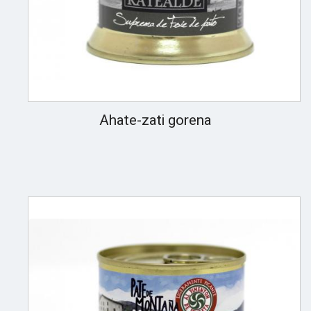
Ahate-zati gorena